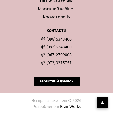
Нігтьовий сервіс
Масажний кабінет
Косметологія
КОНТАКТИ
(098)6343400
(093)6343400
(067)2709008
(073)0375757
ЗВОРОТНИЙ ДЗВІНОК
Всі права захищені © 2026
Розроблено в
BrainWorks