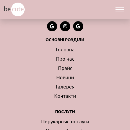
Категорії товарів
Для волосся
ОСНОВНІ РОЗДІЛИ
Для обличчя
Для тіла
Головна
Головна
»
Для волосся
Про нас
Прайс
Для волосся
Новини
Галерея
Контакти
ПОСЛУГИ
Перукарські послуги