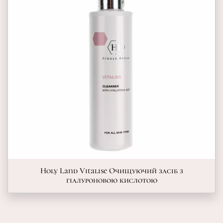
Holy Land Vitalise Очищуючий засіб з
гіалуроновою кислотою