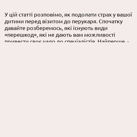
У цій статті розповімо, як подолати страх у вашої
дитини перед візитом до перукаря. Спочатку
давайте розберемось, які існують види
«перешкод», які не дають вам можливості
привести своє чадо до спеціалістів. Найперше, -
дитина може боятися чужих незнайомих людей.
Можливо, це буде найперший у житті дитини
візит до стиліста. Батькам варто заздалегідь
підшукати стиліста – …
ЧИТАТИ ДАЛІ