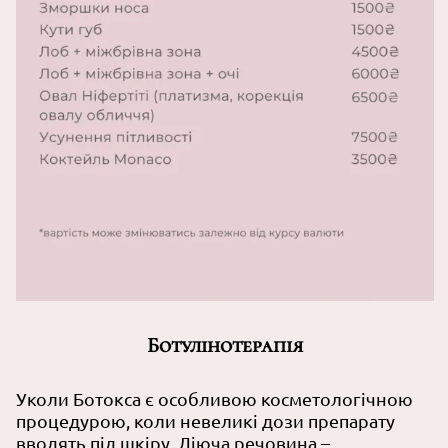
Ботулінотерапія
Уколи Ботокса є особливою косметологічною
процедурою, коли невеликі дози препарату
вводять під шкіру. Діюча речовина –