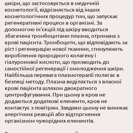
шкіри, що застосовується в
медичній
косметології
, відрізняється від інших
косметологічних процедур тим, що запускає
регенеративні процеси в організмі. За
допомогою ін’єкцій під шкіру вводиться
збагачена тромбоцитами плазма, отримана з
крові пацієнта. Тромбоцити, що відповідають за
ріст і регенерацію нової тканини, стимулюють
вироблення природного колагену і
гіалуронової кислоти, що призводить до
самостійної регенерації і омолодження шкіри.
Найбільша перевага плазмотерапії полягає в
безпеці методу. Плазма виділяється з власної
крові пацієнта шляхом двократного
центрифугування. При цьому в кров не
додаються додаткові елементи, кров не
контактує з повітрям. Завдяки цьому не виникає
алергічних реакцій або відторгнення
організмом чужорідних елементів.