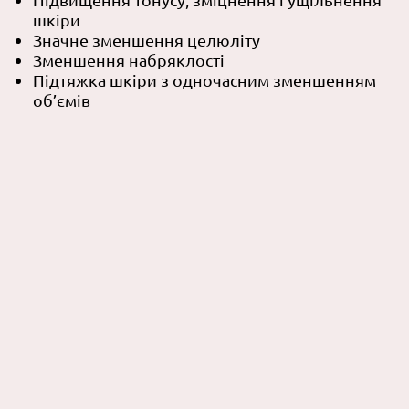
шкіри
Значне зменшення целюліту
Зменшення набряклості
Підтяжка шкіри з одночасним зменшенням
об’ємів