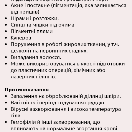
Акне і постакне (пігментація, яка залишається
від прищів)
Шрами і розтяжки.
Синці та мішки під очима
Пігментні плями
Купероз
Порушення в роботі жирових тканин, у т.ч.
целюліт на первинних стадіях.
Випадання волосся.
Може використовуватися в якості підготовки
до пластичних операцій, хімічних або
лазерних пілінгів.
Протипоказання
Запалення на оброблюваній ділянці шкіри.
Вагітність і період годування груддю
Вірусні захворювання і висока температура
тіла.
Гемофілія й інші захворювання, що
впливають на нормальне згортання крові.