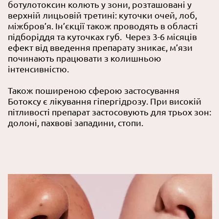
ботулотоксин колють у зони, розташовані у
верхній лицьовій третині: куточки очей, лоб,
міжбров’я. Ін’єкції також проводять в області
підборіддя та куточках губ. Через 3-6 місяців
ефект від введення препарату зникає, м’язи
починають працювати з колишньою
інтенсивністю.
Також поширеною сферою застосування
Ботоксу є лікування гіпергідрозу. При високій
пітливості препарат застосовують для трьох зон:
долоні, пахвові западини, стопи.