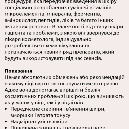
процедура, яка передбачає введення в шкіру
спеціально розроблених сумішей вітамінів,
мікроелементів, мінералів, ферментів,
амінокислот, пептидів, ліків та багато інших
активних речовин. В залежності від стану шкіри
пацієнта та проблеми, з якою він звернувся до
лікаря косметолога, індивідуально
розробляється схема лікування та
призначаються певний ряд препаратів, який
будуть використовувати під час сеансів.
Показання
Немає абсолютних обмежень або рекомендацій
в якому віці варто застосовувати мезотерапію.
Адже вона допомагає вирішити безліч
косметичних проблем зі шкірою, що виникають
як у жінок у віці, так і у підлітків:
Передчасне старіння і в’янення шкіри,
зморшки і втрата тонусу
Надмірна сухість шкіри
Підвищена жирність і розширені пори