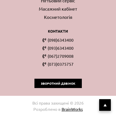
Нігтьовий сервіс
Масажний кабінет
Косметологія
КОНТАКТИ
(098)6343400
(093)6343400
(067)2709008
(073)0375757
ЗВОРОТНИЙ ДЗВІНОК
Всі права захищені © 2026
Розроблено в
BrainWorks