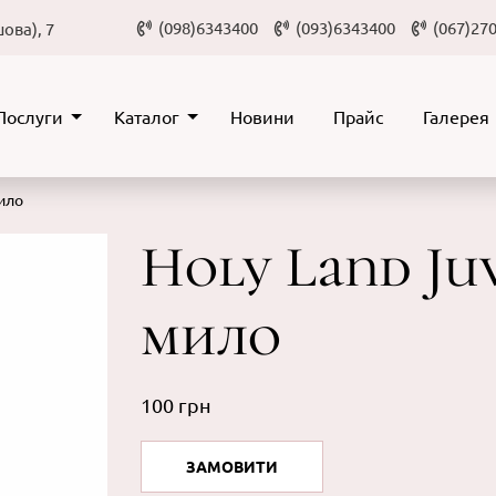
(098)6343400
(093)6343400
(067)27
ова), 7
Послуги
Каталог
Новини
Прайс
Галерея
ило
Holy Land J
мило
100 грн
ЗАМОВИТИ