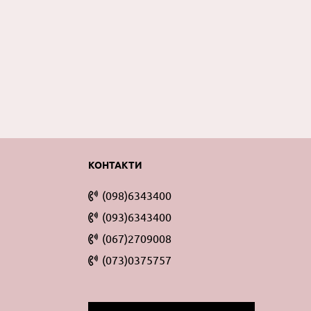
КОНТАКТИ
(098)6343400
(093)6343400
нутості. Освіжаючий засіб, має приємний запах.
(067)2709008
и, видаляють ороговілі клітини шкіри. Рослинні
юють клітинний метаболізм і знімають
(073)0375757