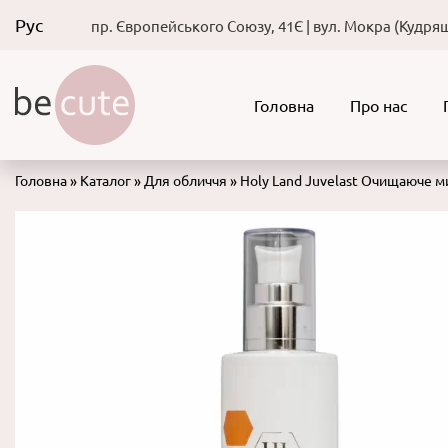
Рус
пр. Європейського Союзу, 41Є | вул. Мокра (Кудряш
Головна
Про нас
Головна
»
Каталог
»
Для обличчя
»
Holy Land Juvelast Очищаюче м